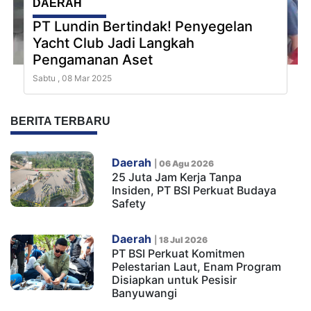
DAERAH
Pentingnya Pemeliharaan Dam
Karangdoro Bagi Produktivitas
Pertanian Banyuwangi
Selasa , 05 Nov 2024
BERITA TERBARU
Daerah
|
06 Agu 2026
25 Juta Jam Kerja Tanpa
Insiden, PT BSI Perkuat Budaya
Safety
Daerah
|
18 Jul 2026
PT BSI Perkuat Komitmen
Pelestarian Laut, Enam Program
Disiapkan untuk Pesisir
Banyuwangi