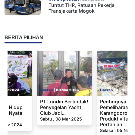
Tuntut THR, Ratusan Pekerja
Transjakarta Mogok
BERITA PILIHAN
2 Nov 2024
Daerah
|
08 Mar 2025
Daerah
|
05 Nov 20
kan
PT Lundin Bertindak!
Pentingnya
gan Hidup
Penyegelan Yacht
Pemeliharaan 
Aksi Nyata
Club Jadi…
Karangdoro Ba
Produktivitas
Sabtu , 08 Mar 2025
Pertanian…
2 Nov 2024
Selasa , 05 Nov 