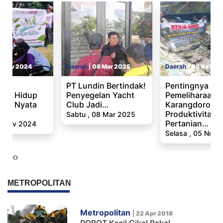
2 Nov 2024
Daerah
|
08 Mar 2025
Daerah
|
05 Nov 20
kan
PT Lundin Bertindak!
Pentingnya
gan Hidup
Penyegelan Yacht
Pemeliharaan 
Aksi Nyata
Club Jadi…
Karangdoro Ba
Produktivitas
Sabtu , 08 Mar 2025
Pertanian…
2 Nov 2024
Selasa , 05 Nov 
METROPOLITAN
Metropolitan
|
22 Apr 2018
ROBOT Kecil Cikal Bakal