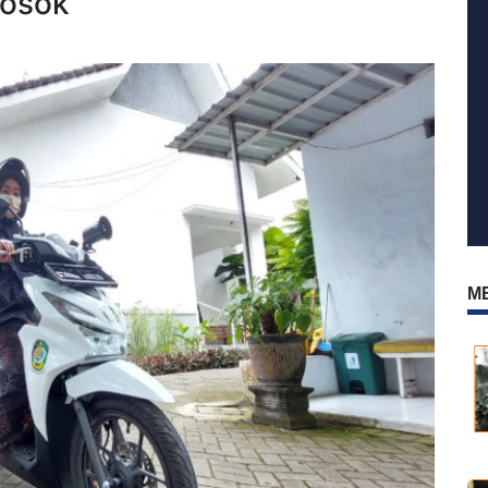
losok
M